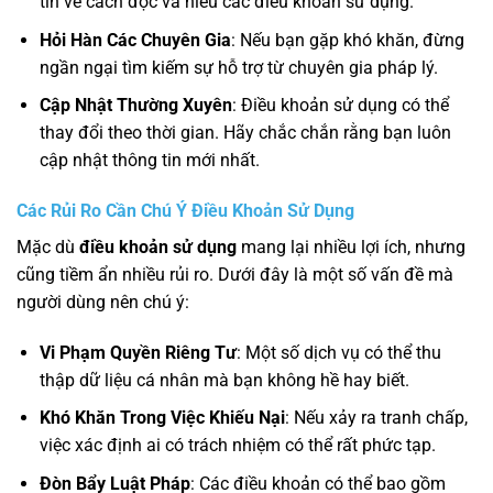
tín về cách đọc và hiểu các điều khoản sử dụng.
Hỏi Hàn Các Chuyên Gia
: Nếu bạn gặp khó khăn, đừng
ngần ngại tìm kiếm sự hỗ trợ từ chuyên gia pháp lý.
Cập Nhật Thường Xuyên
: Điều khoản sử dụng có thể
thay đổi theo thời gian. Hãy chắc chắn rằng bạn luôn
cập nhật thông tin mới nhất.
Các Rủi Ro Cần Chú Ý Điều Khoản Sử Dụng
Mặc dù
điều khoản sử dụng
mang lại nhiều lợi ích, nhưng
cũng tiềm ẩn nhiều rủi ro. Dưới đây là một số vấn đề mà
người dùng nên chú ý:
Vi Phạm Quyền Riêng Tư
: Một số dịch vụ có thể thu
thập dữ liệu cá nhân mà bạn không hề hay biết.
Khó Khăn Trong Việc Khiếu Nại
: Nếu xảy ra tranh chấp,
việc xác định ai có trách nhiệm có thể rất phức tạp.
Đòn Bẩy Luật Pháp
: Các điều khoản có thể bao gồm