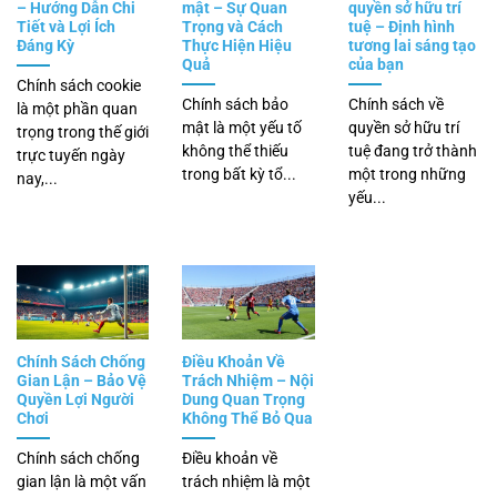
– Hướng Dẫn Chi
mật – Sự Quan
quyền sở hữu trí
Tiết và Lợi Ích
Trọng và Cách
tuệ – Định hình
Đáng Kỳ
Thực Hiện Hiệu
tương lai sáng tạo
Quả
của bạn
Chính sách cookie
Chính sách bảo
Chính sách về
là một phần quan
mật là một yếu tố
quyền sở hữu trí
trọng trong thế giới
không thể thiếu
tuệ đang trở thành
trực tuyến ngày
trong bất kỳ tổ...
một trong những
nay,...
yếu...
Chính Sách Chống
Điều Khoản Về
Gian Lận – Bảo Vệ
Trách Nhiệm – Nội
Quyền Lợi Người
Dung Quan Trọng
Chơi
Không Thể Bỏ Qua
Chính sách chống
Điều khoản về
gian lận là một vấn
trách nhiệm là một