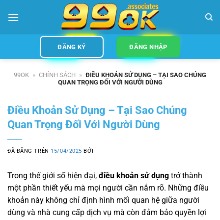
Chuyển
đến
nội
dung
ĐĂNG KÝ
ĐĂNG NHẬP
99OK
»
CHÍNH SÁCH
»
ĐIỀU KHOẢN SỬ DỤNG – TẠI SAO CHÚNG
QUAN TRỌNG ĐỐI VỚI NGƯỜI DÙNG
Điều Khoản Sử Dụng – Tại Sao Chúng
Quan Trọng Đối Với Người Dùng
ĐÃ ĐĂNG TRÊN
15/04/2025
BỞI
Trong thế giới số hiện đại,
điều khoản sử dụng
trở thành
một phần thiết yếu mà mọi người cần nắm rõ. Những điều
khoản này không chỉ định hình mối quan hệ giữa người
dùng và nhà cung cấp dịch vụ mà còn đảm bảo quyền lợi