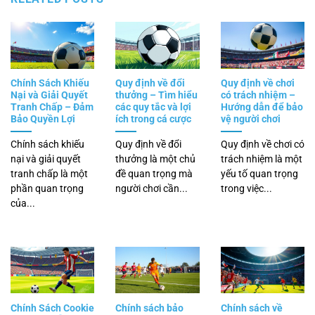
Chính Sách Khiếu
Quy định về đổi
Quy định về chơi
Nại và Giải Quyết
thưởng – Tìm hiểu
có trách nhiệm –
Tranh Chấp – Đảm
các quy tắc và lợi
Hướng dẫn để bảo
Bảo Quyền Lợi
ích trong cá cược
vệ người chơi
Chính sách khiếu
Quy định về đổi
Quy định về chơi có
nại và giải quyết
thưởng là một chủ
trách nhiệm là một
tranh chấp là một
đề quan trọng mà
yếu tố quan trọng
phần quan trọng
người chơi cần...
trong việc...
của...
Chính Sách Cookie
Chính sách bảo
Chính sách về