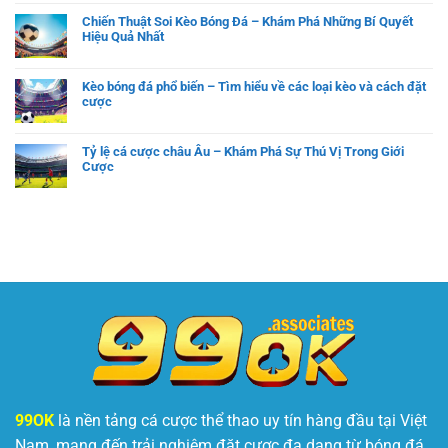
Chiến Thuật Soi Kèo Bóng Đá – Khám Phá Những Bí Quyết
Hiệu Quả Nhất
Kèo bóng đá phổ biến – Tìm hiểu về các loại kèo và cách đặt
cược
Tỷ lệ cá cược châu Âu – Khám Phá Sự Thú Vị Trong Giới
Cược
99OK
là nền tảng cá cược thể thao uy tín hàng đầu tại Việt
Nam, mang đến trải nghiệm đặt cược đa dạng từ bóng đá,